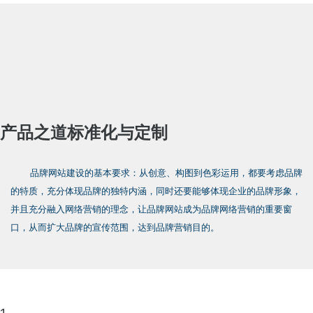
产品之道标准化与定制
品牌网站建设的基本要求：从创意、构图到色彩运用，都要考虑品牌
的特质，充分体现品牌的独特内涵，同时还要能够体现企业的品牌形象，
并且充分融入网络营销的理念，让品牌网站成为品牌网络营销的重要窗
口，从而扩大品牌的宣传范围，达到品牌营销目的。