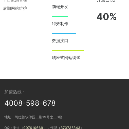
前端开发
后期网站维护
40%
特效制作
数据接口
响应式网站调试
加盟热线：
4008-598-678
地址：阿拉善软件园二期19号之二3楼
QQ：渠道（
907010669
），代理（
370735343
）