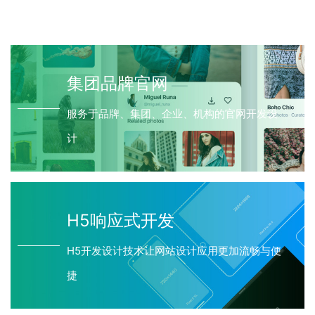
集团品牌官网
服务于品牌、集团、企业、机构的官网开发设
计
H5响应式开发
H5开发设计技术让网站设计应用更加流畅与便
捷